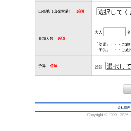
出発地（出発空港）
必須
大人
名
参加人数
必須
「幼児」・・・ご旅
「子供」・・・ご旅行
予算
必須
総額
会社案内
Copyright ©
2000 - 2026 b