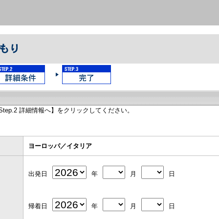
tep.2 詳細情報へ】をクリックしてください。
ヨーロッパ／イタリア
出発日
年
月
日
帰着日
年
月
日