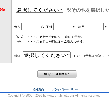
必須
大人
名 子供
名 幼児
名
「幼児」・・・ご旅行出発時に0～1歳のお子様。
「子供」・・・ご旅行出発時に2～11歳のお子様。
総額
まで （予算は相談して
会社案内
｜
プライバシーポリシー
Copyright ©
2000 - 2026 by www.e-tabinet.com All rights reserved.