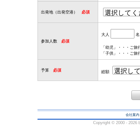
出発地（出発空港）
必須
大人
名
参加人数
必須
「幼児」・・・ご旅
「子供」・・・ご旅行
予算
必須
総額
会社案内
Copyright ©
2000 - 2026 b