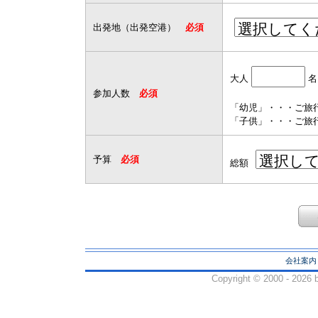
出発地（出発空港）
必須
大人
名
参加人数
必須
「幼児」・・・ご旅
「子供」・・・ご旅行
予算
必須
総額
会社案内
Copyright ©
2000 - 2026 b