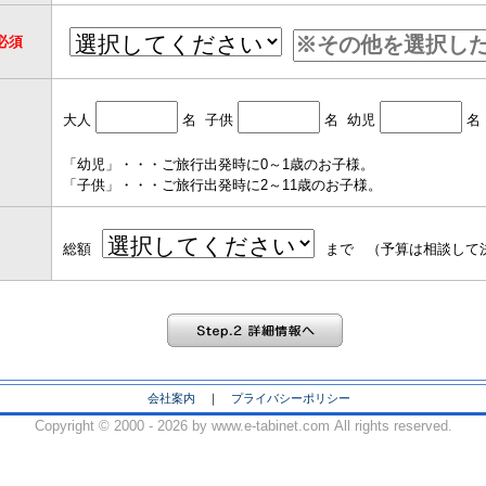
必須
大人
名 子供
名 幼児
名
「幼児」・・・ご旅行出発時に0～1歳のお子様。
「子供」・・・ご旅行出発時に2～11歳のお子様。
総額
まで （予算は相談して
会社案内
｜
プライバシーポリシー
Copyright ©
2000 - 2026 by www.e-tabinet.com All rights reserved.