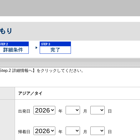
tep.2 詳細情報へ】をクリックしてください。
アジア／タイ
出発日
年
月
日
帰着日
年
月
日