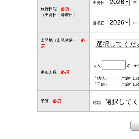
出発日
年
旅行日程
必須
（出発日・帰着日）
帰着日
年
出発地（出発空港）
必
須
大人
名 子
参加人数
必須
「幼児」・・・ご旅行出
「子供」・・・ご旅行出発
予算
必須
総額